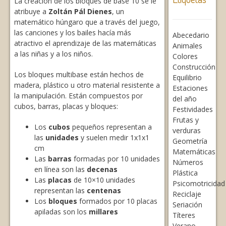
La creación de los bloques de base 10 se le
atribuye a
Zoltán Pál Dienes
, un
matemático húngaro que a través del juego,
las canciones y los bailes hacía más
Abecedario
atractivo el aprendizaje de las matemáticas
Animales
a las niñas y a los niños.
Colores
Construcción
Los bloques multibase están hechos de
Equilibrio
madera, plástico u otro material resistente a
Estaciones
la manipulación. Están compuestos por
del año
cubos, barras, placas y bloques:
Festividades
Frutas y
Los
cubos
pequeños representan a
verduras
las
unidades
y suelen medir 1x1x1
Geometría
cm
Matemáticas
Las
barras
formadas por 10 unidades
Números
en línea son las
decenas
Plástica
Las
placas
de 10×10 unidades
Psicomotricidad
representan las
centenas
Reciclaje
Los
bloques
formados por 10 placas
Seriación
apiladas son los
millares
Títeres
Verano